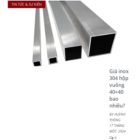
TIN TỨC & SỰ KIỆN
Giá inox
304 hộp
vuông
40×40
bao
nhiêu?
BY
HUỲNH
THÔNG
17 THÁNG
MỘT, 2024
0