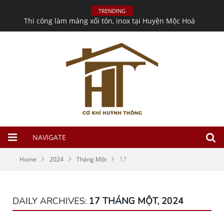
TRENDING
Thi công làm máng xối tôn, inox tại Huyện Mộc Hoá
NAVIGATE
Home
2024
Tháng Một
17
DAILY ARCHIVES:
17 THÁNG MỘT, 2024